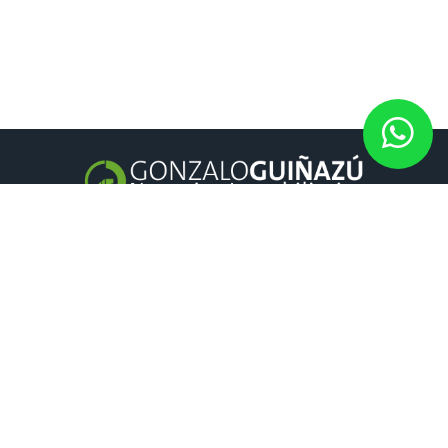
GONZALO GUIÑAZÚ
Negocios inmobiliarios
es una inmobiliaria en Rosario y Fisherton
con amplia trayectoria.
CONTACTO
Córdoba 1015 | Piso 4 Oficina 02 Galería Victoria Mall. | Rosario,
Santa fe, Argentina.
Tel: 4215485 (rotativas)
Cel: +54 9 3415 32-2598