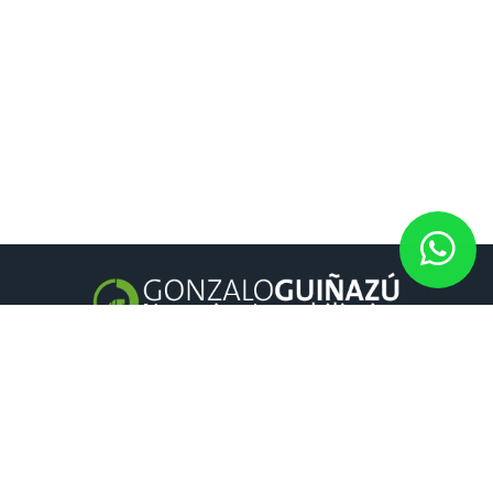
GONZALO GUIÑAZÚ
Negocios inmobiliarios
es una inmobiliaria en Rosario y Fisherton
con amplia trayectoria.
CONTACTO