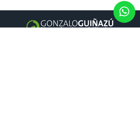
GONZALO GUIÑAZÚ
Negocios inmobiliarios
es una inmobiliaria en Rosario y Fisherton
con amplia trayectoria.
CONTACTO
Córdoba 1015 | Piso 4 Oficina 02 Galería Victoria Mall. | Rosario,
Santa fe, Argentina.
Tel: 4215485 (rotativas)
Cel: +54 9 3415 32-2598