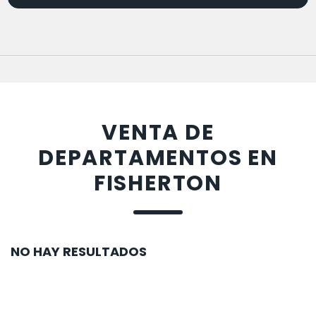
VENTA DE
DEPARTAMENTOS EN
FISHERTON
NO HAY RESULTADOS