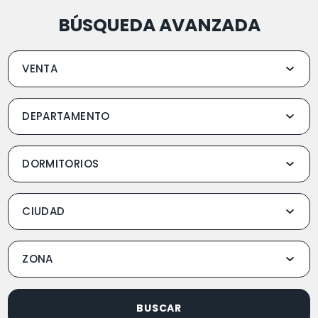
BÚSQUEDA AVANZADA
BUSCAR