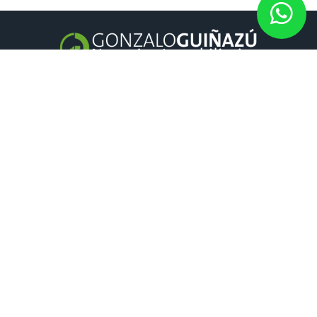
GONZALO GUIÑAZÚ
Negocios inmobiliarios
es una inmobiliaria en Rosario y Fisherton
con amplia trayectoria.
CONTACTO
Córdoba 1015 | Piso 4 Oficina 02 Galería Victoria Mall. | Rosario,
Santa fe, Argentina.
Tel: 4215485 (rotativas)
Cel: +54 9 3415 32-2598
Todos los derechos reservados © 2022