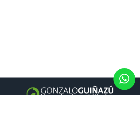
GONZALO GUIÑAZÚ
Negocios inmobiliarios
es una inmobiliaria en Rosario y Fisherton
con amplia trayectoria.
CONTACTO