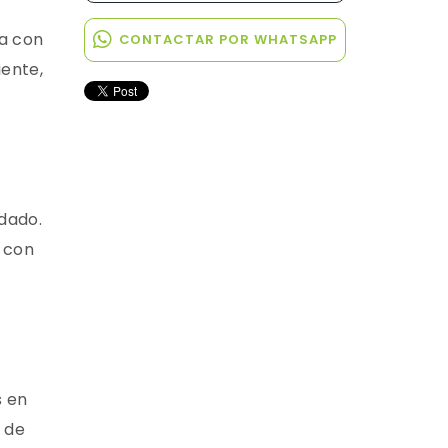
na con
CONTACTAR POR WHATSAPP
iente,
rdado.
l con
s en
 de