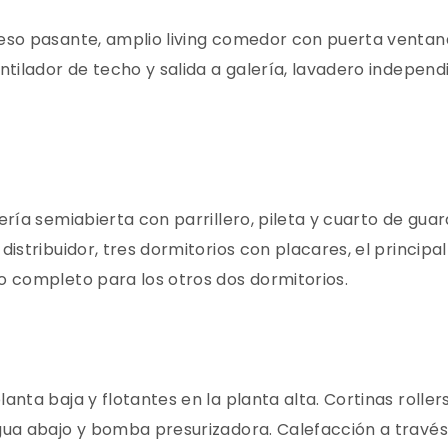
reso pasante, amplio living comedor con puerta venta
ntilador de techo y salida a galería, lavadero independ
ería semiabierta con parrillero, pileta y cuarto de gua
istribuidor, tres dormitorios con placares, el principa
o completo para los otros dos dormitorios.
anta baja y flotantes en la planta alta. Cortinas roller
agua abajo y bomba presurizadora. Calefacción a través