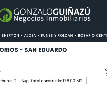
·
·
·
FISHERTON
ALDEA
FUNES Y ROLDAN
ROSARIO CENT
TORIOS - SAN EDUARDO
o
2
178.00 M2
cheras:
Sup. Total construida: