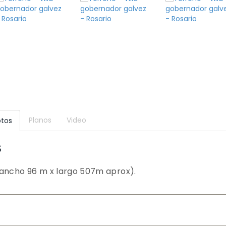
Planos
Video
otos
S
(ancho 96 m x largo 507m aprox).